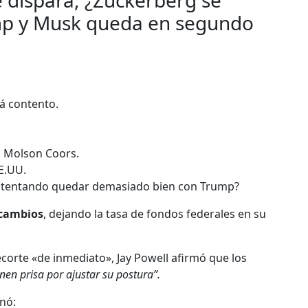
e dispara, ¿Zuckerberg se
mp y Musk queda en segundo
á contento.
n Molson Coors.
E.UU.
intentando quedar demasiado bien con Trump?
 cambios
, dejando la tasa de fondos federales en su
corte «de inmediato», Jay Powell afirmó que los
enen prisa por ajustar su postura”.
nó: