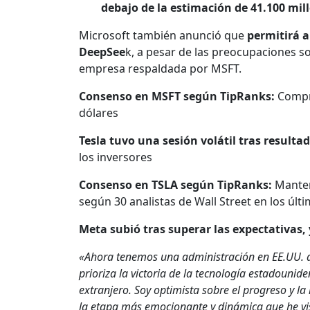
debajo de la estimación de 41.100 mil
Microsoft también anunció que
permitirá a
DeepSee
k, a pesar de las preocupaciones s
empresa respaldada por MSFT.
Consenso en MSFT según TipRanks:
Compr
dólares
Tesla tuvo una sesión volátil tras resulta
los inversores
Consenso en TSLA según TipRanks:
Mantene
según 30 analistas de Wall Street en los últ
Meta subió tras superar las expectativas,
«Ahora tenemos una administración en EE.UU. q
prioriza la victoria de la tecnología estadounid
extranjero. Soy optimista sobre el progreso y l
la etapa más emocionante y dinámica que he vis