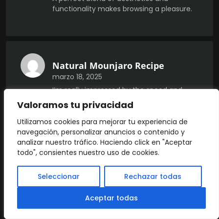
functionality makes browsing a pleasure.
Natural Mounjaro Recipe
marzo 18, 2025
I’m really impressed by the speed and
responsiveness.
Valoramos tu privacidad
Utilizamos cookies para mejorar tu experiencia de
navegación, personalizar anuncios o contenido y
analizar nuestro tráfico. Haciendo click en "Aceptar
todo", consientes nuestro uso de cookies.
Natural Mounjaro Recipe
marzo 18, 2025
Seleccionar
Rechazar todas
This site truly stands out as a great
example of quality web design and
Aceptar todas
performance.