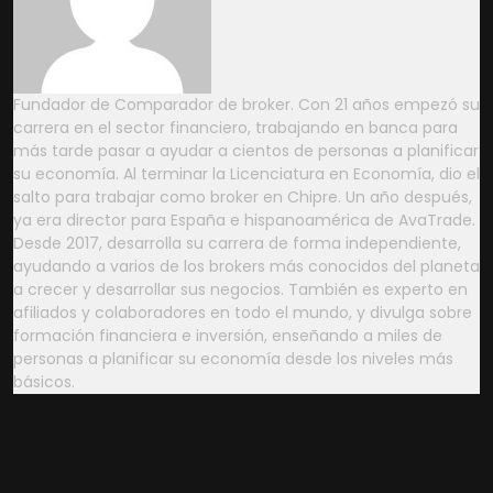
Fundador de Comparador de broker. Con 21 años empezó su
carrera en el sector financiero, trabajando en banca para
más tarde pasar a ayudar a cientos de personas a planificar
su economía. Al terminar la Licenciatura en Economía, dio el
salto para trabajar como broker en Chipre. Un año después,
ya era director para España e hispanoamérica de AvaTrade.
Desde 2017, desarrolla su carrera de forma independiente,
ayudando a varios de los brokers más conocidos del planeta
a crecer y desarrollar sus negocios. También es experto en
afiliados y colaboradores en todo el mundo, y divulga sobre
formación financiera e inversión, enseñando a miles de
personas a planificar su economía desde los niveles más
básicos.