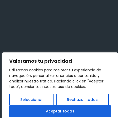
Legal
Términos y Condiciones
Política de privacidad
Contact Us
Valoramos tu privacidad
info@example.com
Utilizamos cookies para mejorar tu experiencia de
+0123 456 789
navegación, personalizar anuncios o contenido y
analizar nuestro tráfico. Haciendo click en "Aceptar
todo", consientes nuestro uso de cookies.
Seleccionar
Rechazar todas
Copyright © 2024 Comparador de Broker. Todos los
Aceptar todas
derechos reservados