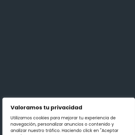
Company
Sobre nosotros
Quienes somos
Legal
Términos y Condiciones
Política de privacidad
Contact Us
Valoramos tu privacidad
info@example.com
Utilizamos cookies para mejorar tu experiencia de
+0123 456 789
navegación, personalizar anuncios o contenido y
analizar nuestro tráfico. Haciendo click en "Aceptar