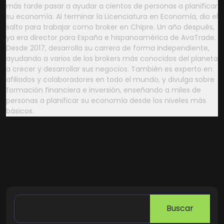
más tarde pasar a ayudar a cientos de personas a planificar
su economía. Al terminar la Licenciatura en Economía, dio el
salto para trabajar como broker en Chipre. Un año después,
ya era director para España e hispanoamérica de AvaTrade.
Desde 2017, desarrolla su carrera de forma independiente,
ayudando a varios de los brokers más conocidos del planeta
a crecer y desarrollar sus negocios. También es experto en
afiliados y colaboradores en todo el mundo, y divulga sobre
formación financiera e inversión, enseñando a miles de
personas a planificar su economía desde los niveles más
básicos.
Buscar