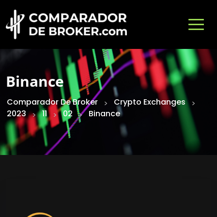
Binance
Comparador De Broker
Crypto Exchanges
>
>
2023
11
02
Binance
>
>
>